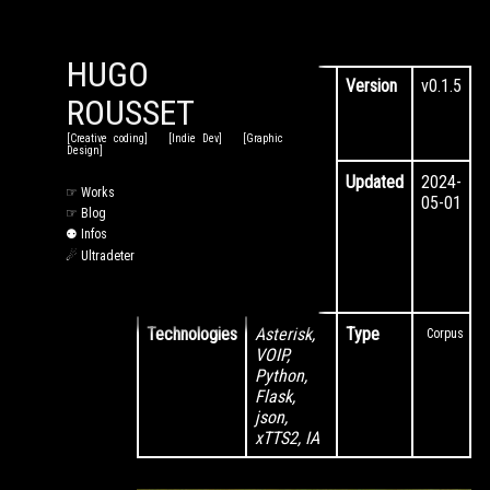
HUGO
UN
Version
v0.1.5
ROUSSET
RÉPONDEUR
[Creative coding] [Indie Dev] [Graphic
Design]
DONT VOUS
Updated
2024-
☞ Works
05-01
ÊTES LE
☞ Blog
⚉ Infos
HÉROS
☄ Ultradeter
Call Center poétique
Technologies
Asterisk,
Type
Corpus
VOIP,
Python,
Flask,
json,
xTTS2, IA